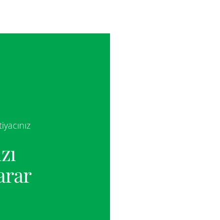
iyacınız
zı
arar