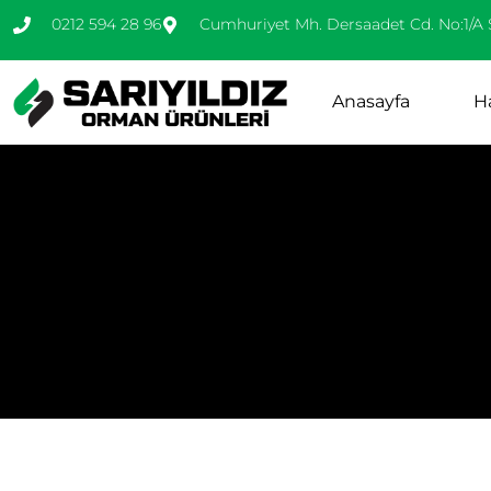
0212 594 28 96
Cumhuriyet Mh. Dersaadet Cd. No:1/A 
Anasayfa
H