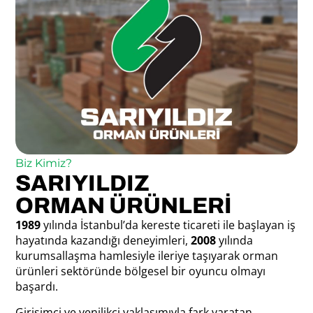
Kartelayı Gör!
Biz Kimiz?
SARIYILDIZ
ORMAN ÜRÜNLERI
1989
yılında İstanbul’da kereste ticareti ile başlayan iş
hayatında kazandığı deneyimleri,
2008
yılında
kurumsallaşma hamlesiyle ileriye taşıyarak orman
ürünleri sektöründe bölgesel bir oyuncu olmayı
başardı.
Girişimci ve yenilikçi yaklaşımıyla fark yaratan