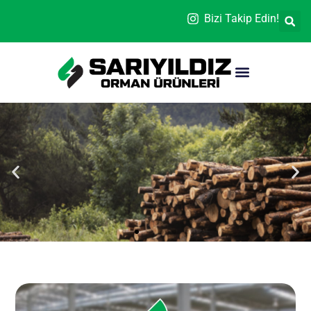
Bizi Takip Edin!
MdfLam -
SuntaLam
Renklerini Görmek İçin
Tıklayınız.