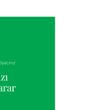
iyacınız
zı
arar