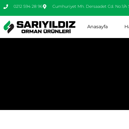
0212 594 28 96
Cumhuriyet Mh. Dersaadet Cd. No:1/A 
Anasayfa
H