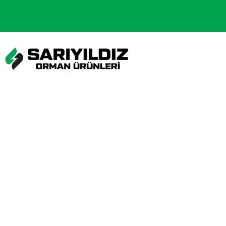
Fabrika
Cumhuriyet Mh. Dersaadet Cd. No:1/A Sultangazi İstanbul
Showroom
Esentepe Mh. 2985 Sk. D Blok No:22 Gamas Mob. Sit. Sultangazi
İstanbul
Telefon
0212 594 28 96
0533 123 14 98
Copyright © 2024 Sarıyıldız Orman Ürünleri Tüm Hakları Saklıdır
- Pixamo Creative Agency