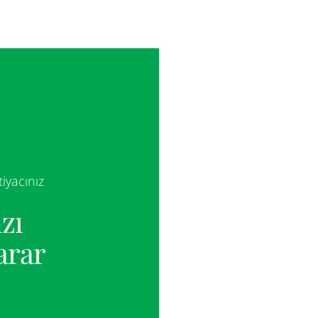
iyacınız
zı
arar