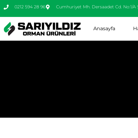
0212 594 28 96
Cumhuriyet Mh. Dersaadet Cd. No:1/A 
Anasayfa
H