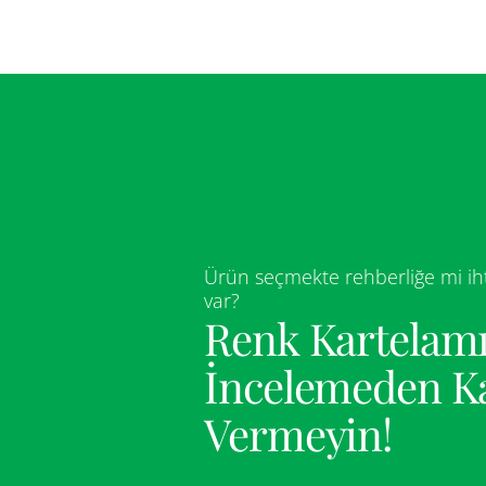
Ürün seçmekte rehberliğe mi iht
var?
Renk Kartelamı
İncelemeden K
Vermeyin!