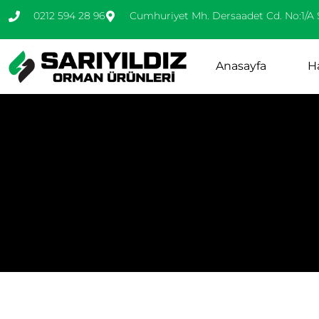
0212 594 28 96
Cumhuriyet Mh. Dersaadet Cd. No:1/A 
Anasayfa
H