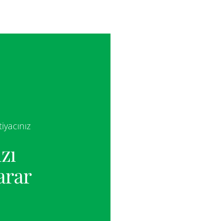
iyacınız
zı
arar