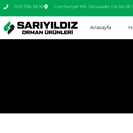
0212 594 28 96
Cumhuriyet Mh. Dersaadet Cd. No:1/A 
Anasayfa
H